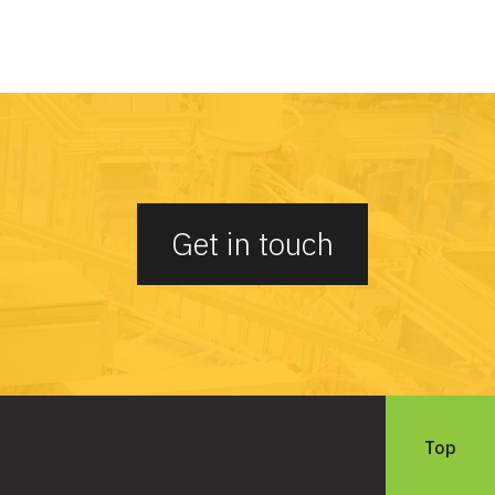
。
Get in touch
Top