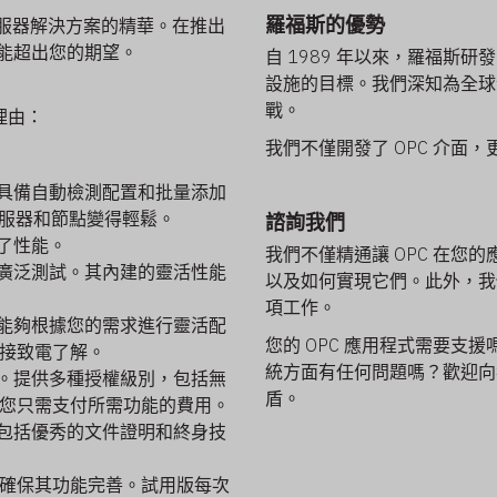
羅福斯的優勢
端和伺服器解決方案的精華。在推出
其性能超出您的期望。
自 1989 年以來，羅福斯研
設施的目標。我們深知為全球
戰。
外理由：
我們不僅開發了 OPC 介
具備自動檢測配置和批量添加
伺服器和節點變得輕鬆。
諮詢我們
了性能。
我們不僅精通讓 OPC 在
廣泛測試。其內建的靈活性能
以及如何實現它們。此外，我
項工作。
能夠根據您的需求進行靈活配
您的 OPC 應用程式需要支
接致電了解。
統方面有任何問題嗎？歡迎向
。
提供多種授權級別，包括無
盾。
您只需支付所需功能的費用。
包括優秀的文件證明和終身技
試用，確保其功能完善。試用版每次