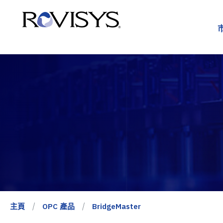
Skip to Content
主頁
OPC 產品
BridgeMaster