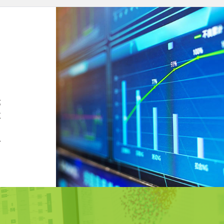
率
並
可