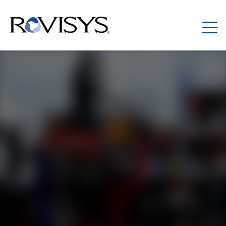
Skip to Content
化學品 & 特殊化學品
化學製造面臨著多樣化的挑戰。化學產業的企業
選擇與 RoviSys 合作，旨在為化學生產的各個階
段尋求經受驗證的解決方案。
我們透過承諾提供
獨立的解決方案
來深化夥伴關係，這些方案
不僅針對客戶的特定需求量身定制，更專注於
安全性
與
效率
。
透過對化學產業有深入理解的專屬資深團隊，協助您實現投資
效益最大化，達成廠區目標與企業策略。