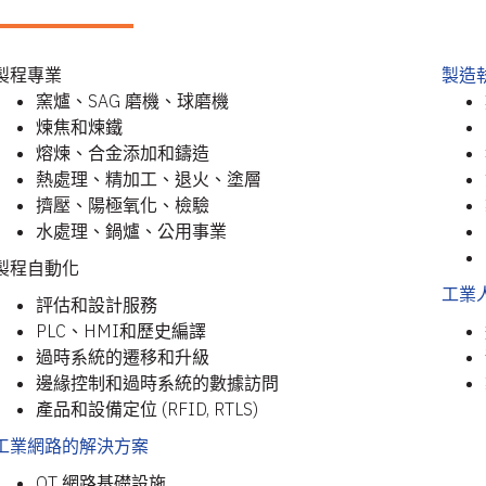
製程專業
製造執
窯爐、SAG 磨機、球磨機
煉焦和煉鐵
熔煉、合金添加和鑄造
熱處理、精加工、退火、塗層
擠壓、陽極氧化、檢驗
水處理、鍋爐、公用事業
製程自動化
工業人
評估和設計服務
PLC、HMI和歷史編譯
過時系統的遷移和升級
邊緣控制和過時系統的數據訪問
產品和設備定位 (RFID, RTLS)
工業網路的解決方案
OT 網路基礎設施